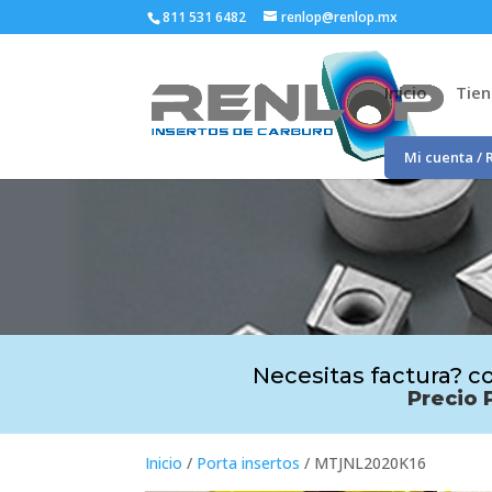
811 531 6482
renlop@renlop.mx
Inicio
Tie
Mi cuenta / 
Necesitas factura? co
Precio 
Inicio
/
Porta insertos
/ MTJNL2020K16