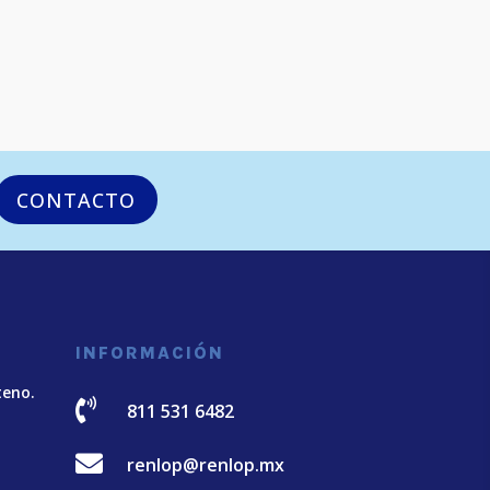
CONTACTO
INFORMACIÓN
teno.

811 531 6482

renlop@renlop.mx