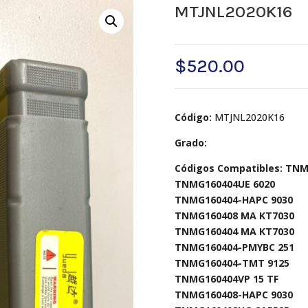
MTJNL2020K16
$
520.00
Código:
MTJNL2020K16
Grado:
Códigos Compatibles: TNM
TNMG160404UE 6020
TNMG160404-HAPC 9030
TNMG160408 MA KT7030
TNMG160404 MA KT7030
TNMG160404-PMYBC 251
TNMG160404-TMT 9125
TNMG160404VP 15 TF
TNMG160408-HAPC 9030