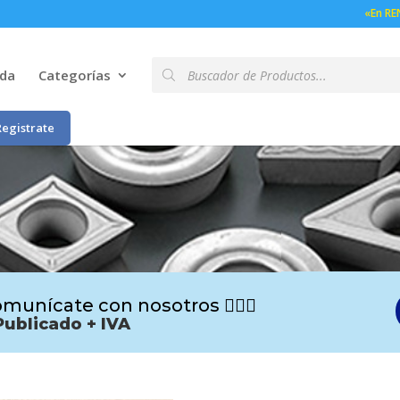
«En RE
Búsqueda
nda
Categorías
de
productos
Registrate
munícate con nosotros 🙋🏻‍♂️
Publicado + IVA