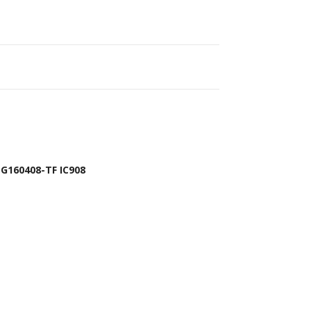
G160408-TF IC908