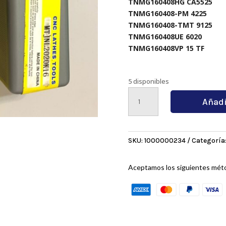
TNMG160408HG CA5525
TNMG160408-PM 4225
TNMG160408-TMT 9125
TNMG160408UE 6020
TNMG160408VP 15 TF
5 disponibles
MTJNL2020K16
Añadi
cantidad
SKU:
1000000234
Categoría
Aceptamos los siguientes mét