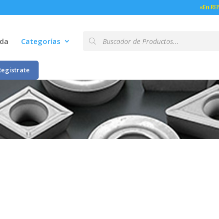
«En RE
Búsqueda
nda
Categorías
de
productos
Registrate