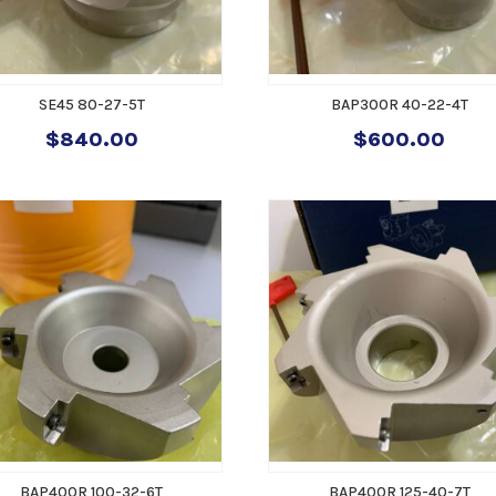
SE45 80-27-5T
BAP300R 40-22-4T
$
840.00
$
600.00
BAP400R 100-32-6T
BAP400R 125-40-7T