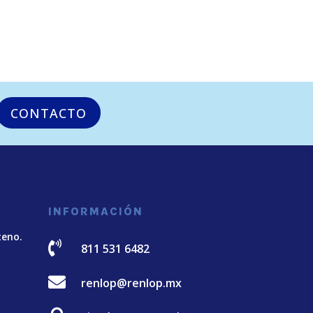
CONTACTO
INFORMACIÓN
teno.

811 531 6482

renlop@renlop.mx