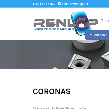
811 531 6482
renlop@renlop.mx
Inicio
Tie
Mi cuenta / 
CORONAS
Mostrando 1–20 de 59 resultados