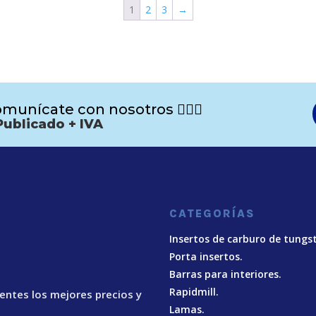
1
2
3
→
munícate con nosotros 🙋🏻‍♂️
Publicado + IVA
CATEGORÍAS
Insertos de carburo de tungs
Porta insertos.
Barras para interiores.
Rapidmill.
ientes los mejores precios y
Lamas.