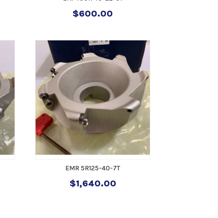
$
600.00
EMR 5R125-40-7T
$
1,640.00