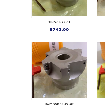
SE45 63-22-4T
$
740.00
BAP300R 63-22-6T