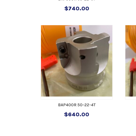
$
740.00
BAP400R 50-22-4T
$
640.00