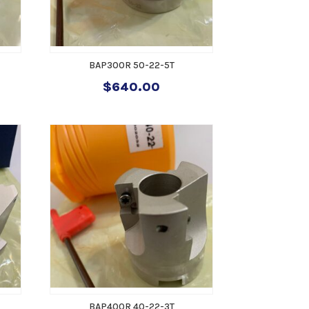
BAP300R 50-22-5T
$
640.00
BAP400R 40-22-3T