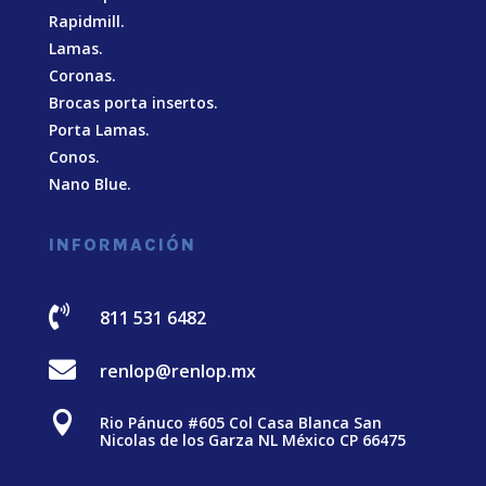
Rapidmill.
Lamas.
Coronas.
Brocas porta insertos.
Porta Lamas.
Conos.
Nano Blue
.
INFORMACIÓN

811 531 6482

renlop@renlop.mx

Rio Pánuco #605 Col Casa Blanca San
Nicolas de los Garza NL México CP 66475