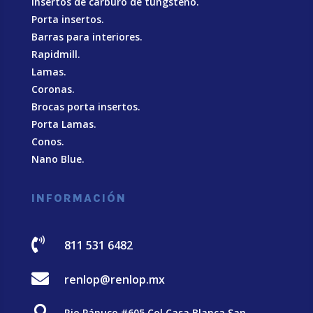
Insertos de carburo de tungsteno.
Porta insertos.
Barras para interiores.
Rapidmill.
Lamas.
Coronas.
Brocas porta insertos.
Porta Lamas.
Conos.
Nano Blue
.
INFORMACIÓN

811 531 6482

renlop@renlop.mx

Rio Pánuco #605 Col Casa Blanca San