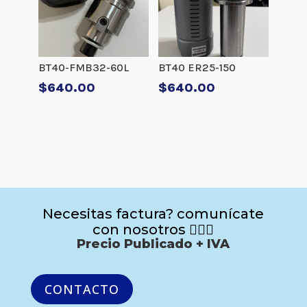
BT40-FMB32-60L
BT40 ER25-150
$
640.00
$
640.00
Necesitas factura? comunícate
con nosotros 🙋🏻‍♂️
Precio Publicado + IVA
CONTACTO