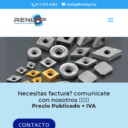
811 531 6482
renlop@renlop.mx
Necesitas factura? comunícate
con nosotros 🙋🏻‍♂️
Precio Publicado + IVA
CONTACTO