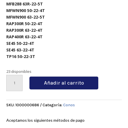
MFB288 63R-22-5T
MFWN900 50-22-4T
MFWN900 63-22-5T
RAP300R 50-22-4T
RAP300R 63-22-4T
RAP400R 63-22-4T
SE45 50-22-4T
SE45 63-22-4T
TP16 50-22-3T
23 disponibles
BT40-
Añadir al carrito
FMB22-
60L
cantidad
SKU:
1000000686
Categoría:
Conos
Aceptamos los siguientes métodos de pago