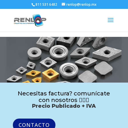
811 531 6482
renlop@renlop.mx
Necesitas factura? comunícate
con nosotros 🙋🏻‍♂️
Precio Publicado + IVA
CONTACTO