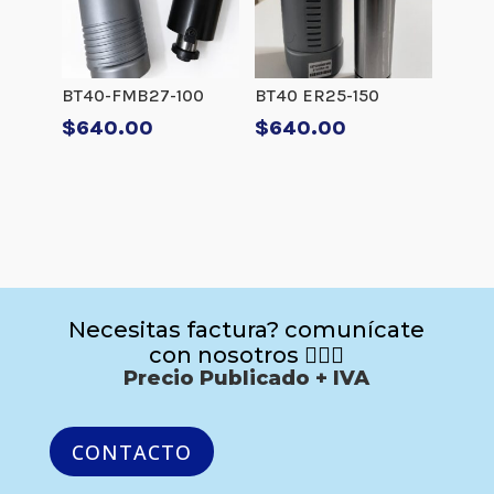
BT40-FMB27-100
BT40 ER25-150
$
640.00
$
640.00
Necesitas factura? comunícate
con nosotros 🙋🏻‍♂️
Precio Publicado + IVA
CONTACTO