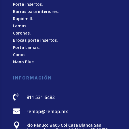
Porta insertos.
Barras para interiores.
Rapidmill.
Lamas.
Coronas.
Brocas porta insertos.
Porta Lamas.
Conos.
Nano Blue
.
INFORMACIÓN

811 531 6482

renlop@renlop.mx

Rio Pánuco #605 Col Casa Blanca San