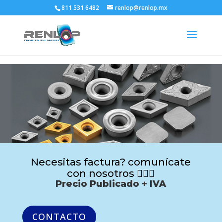
811 531 6482
renlop@renlop.mx
Necesitas factura? comunícate
con nosotros 🙋🏻‍♂️
Precio Publicado + IVA
CONTACTO