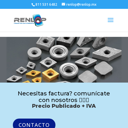
811 531 6482
renlop@renlop.mx
Necesitas factura? comunícate
con nosotros 🙋🏻‍♂️
Precio Publicado + IVA
CONTACTO