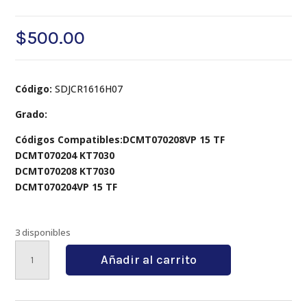
$
500.00
Código:
SDJCR1616H07
Grado:
Códigos Compatibles:DCMT070208VP 15 TF
DCMT070204 KT7030
DCMT070208 KT7030
DCMT070204VP 15 TF
3 disponibles
SDJCR1616H07
Añadir al carrito
cantidad