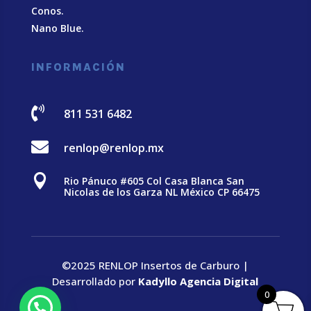
Conos.
Nano Blue
.
INFORMACIÓN

811 531 6482

renlop@renlop.mx

Rio Pánuco #605 Col Casa Blanca San
Nicolas de los Garza NL México CP 66475
©2025 RENLOP Insertos de Carburo |
Desarrollado por
Kadyllo Agencia Digital
0