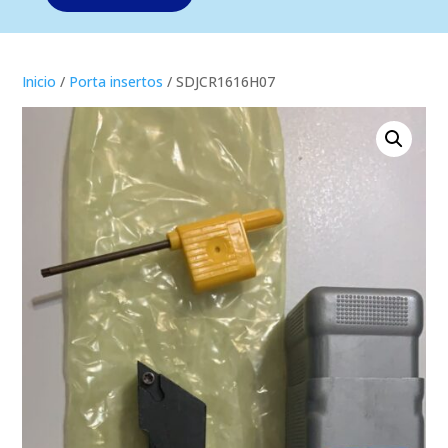
Inicio
/
Porta insertos
/ SDJCR1616H07