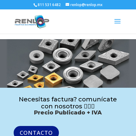
811 531 6482
renlop@renlop.mx
Necesitas factura? comunícate
con nosotros 🙋🏻‍♂️
Precio Publicado + IVA
CONTACTO