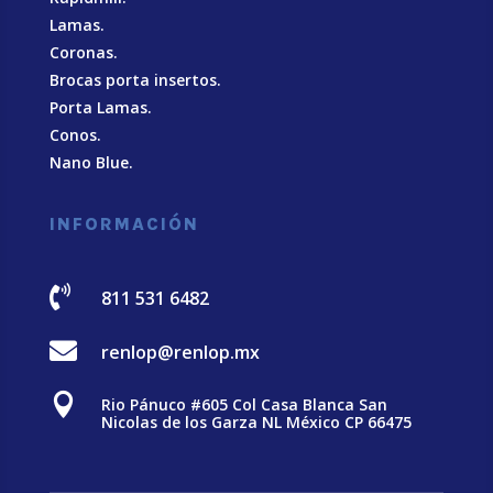
Lamas.
Coronas.
Brocas porta insertos.
Porta Lamas.
Conos.
Nano Blue
.
INFORMACIÓN

811 531 6482

renlop@renlop.mx

Rio Pánuco #605 Col Casa Blanca San
Nicolas de los Garza NL México CP 66475