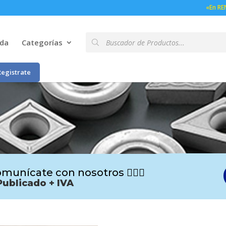
«En RE
Búsqueda
nda
Categorías
de
productos
Registrate
munícate con nosotros 🙋🏻‍♂️
Publicado + IVA