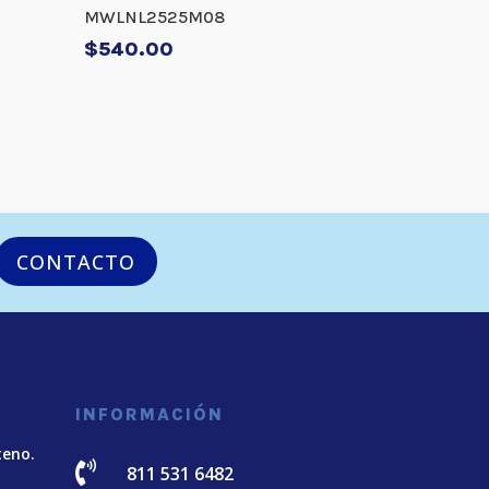
MWLNL2525M08
$
540.00
CONTACTO
INFORMACIÓN
teno.

811 531 6482