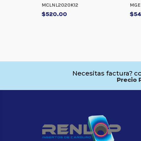
MCLNL2020K12
MGE
$
520.00
$
5
Necesitas factura? co
Precio 