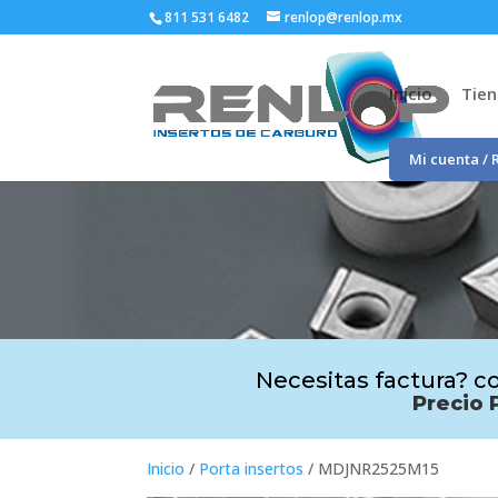
811 531 6482
renlop@renlop.mx
Inicio
Tie
Mi cuenta / 
Necesitas factura? co
Precio 
Inicio
/
Porta insertos
/ MDJNR2525M15