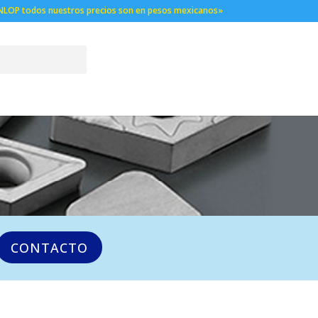
NLOP todos nuestros precios son en pesos mexicanos»
CONTACTO