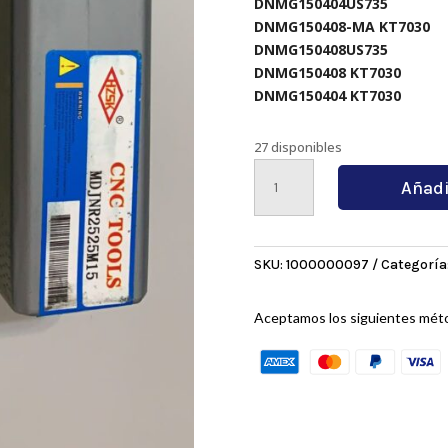
DNMG150404US735
DNMG150408-MA KT7030
DNMG150408US735
DNMG150408 KT7030
DNMG150404 KT7030
27 disponibles
MDJNR2525M15
Añadi
cantidad
SKU:
1000000097
Categoría
Aceptamos los siguientes mét