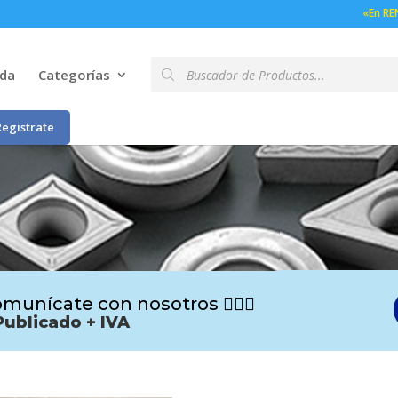
«En RE
Búsqueda
nda
Categorías
de
productos
Registrate
munícate con nosotros 🙋🏻‍♂️
Publicado + IVA