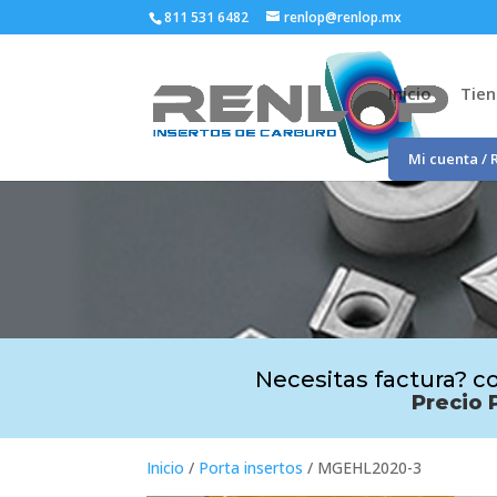
811 531 6482
renlop@renlop.mx
Inicio
Tie
Mi cuenta / 
Necesitas factura? co
Precio 
Inicio
/
Porta insertos
/ MGEHL2020-3