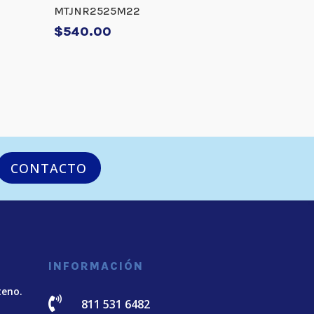
MTJNR2525M22
$
540.00
CONTACTO
INFORMACIÓN
teno.

811 531 6482