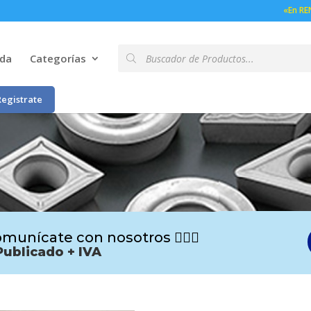
«En RE
Búsqueda
nda
Categorías
de
productos
Registrate
munícate con nosotros 🙋🏻‍♂️
Publicado + IVA