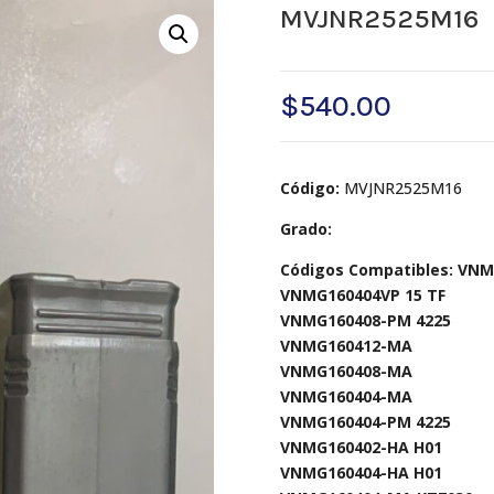
MVJNR2525M16
$
540.00
Código:
MVJNR2525M16
Grado:
Códigos Compatibles: VNM
VNMG160404VP 15 TF
VNMG160408-PM 4225
VNMG160412-MA
VNMG160408-MA
VNMG160404-MA
VNMG160404-PM 4225
VNMG160402-HA H01
VNMG160404-HA H01