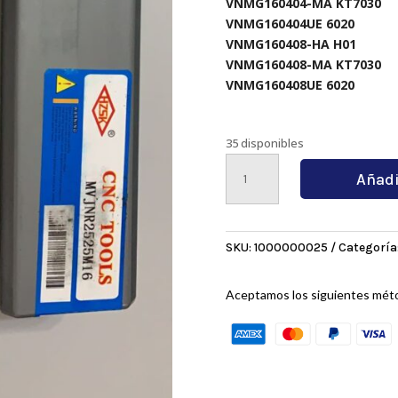
VNMG160404-MA KT7030
VNMG160404UE 6020
VNMG160408-HA H01
VNMG160408-MA KT7030
VNMG160408UE 6020
35 disponibles
MVJNR2525M16
Añadi
cantidad
SKU:
1000000025
Categoría
Aceptamos los siguientes mét