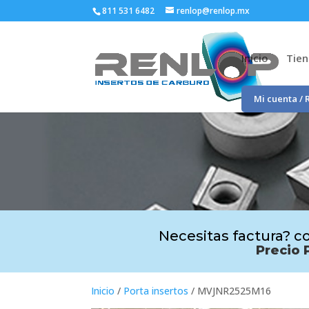
811 531 6482
renlop@renlop.mx
Inicio
Tie
Mi cuenta / 
Necesitas factura? co
Precio 
Inicio
/
Porta insertos
/ MVJNR2525M16