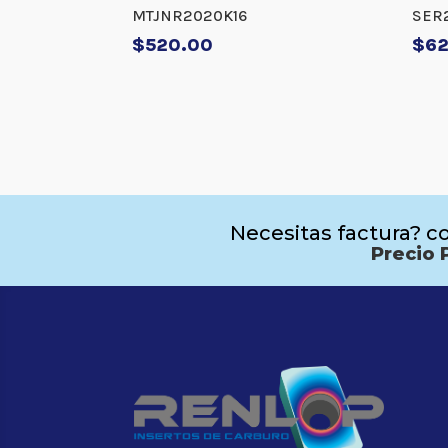
MTJNR2020K16
SER
$
520.00
$
6
Necesitas factura? co
Precio 