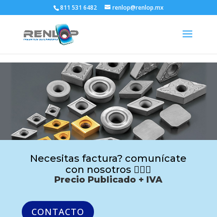
811 531 6482
renlop@renlop.mx
Necesitas factura? comunícate
con nosotros 🙋🏻‍♂️
Precio Publicado + IVA
CONTACTO