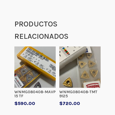
PRODUCTOS
RELACIONADOS
WNMG080408-MAVP
WNMG080408-TMT
15 TF
9125
$
590.00
$
720.00