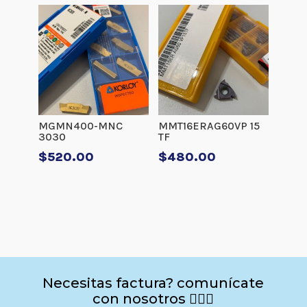
MGMN400-MNC
MMT16ERAG60VP 15
3030
TF
$
520.00
$
480.00
Necesitas factura? comunícate
con nosotros 🙋🏻‍♂️