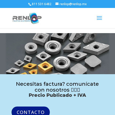
811 531 6482
renlop@renlop.mx
Necesitas factura? comunícate
con nosotros 🙋🏻‍♂️
Precio Publicado + IVA
CONTACTO