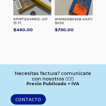
RPMT1204MOE-JVP
WNMG080408-HAPC
15 TF
9030
$
460.00
$
750.00
Necesitas factura? comunícate
con nosotros 🙋🏻‍♂️
Precio Publicado + IVA
CONTACTO