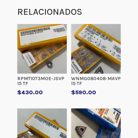
RELACIONADOS
RPMT10T3MOE-JSVP
WNMG080408-MAVP
15 TF
15 TF
$
430.00
$
590.00