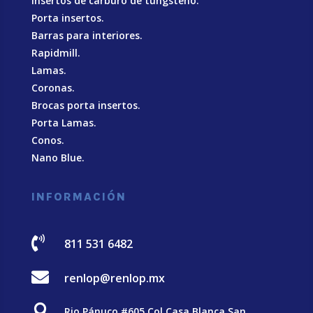
Insertos de carburo de tungsteno.
Porta insertos.
Barras para interiores.
Rapidmill.
Lamas.
Coronas.
Brocas porta insertos.
Porta Lamas.
Conos.
Nano Blue
.
INFORMACIÓN

811 531 6482

renlop@renlop.mx

Rio Pánuco #605 Col Casa Blanca San