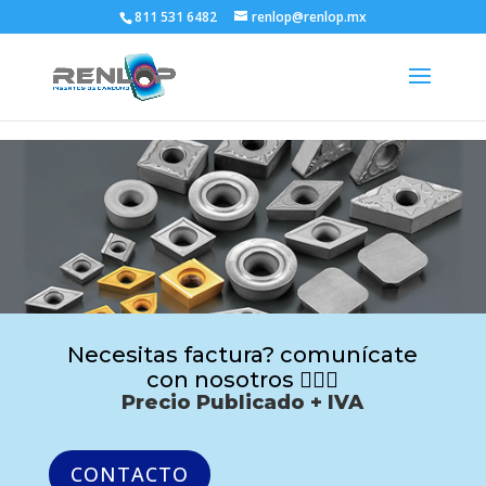
811 531 6482
renlop@renlop.mx
Necesitas factura? comunícate
con nosotros 🙋🏻‍♂️
Precio Publicado + IVA
CONTACTO