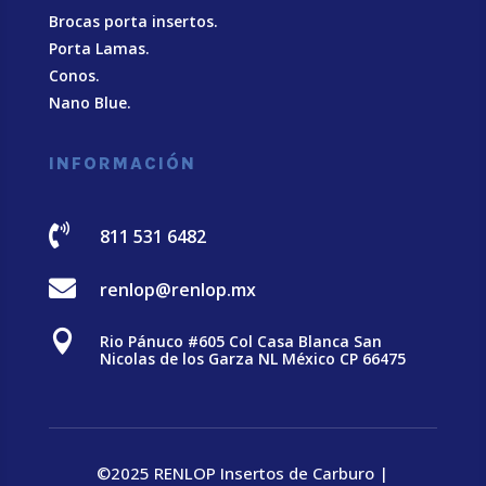
Brocas porta insertos.
Porta Lamas.
Conos.
Nano Blue
.
INFORMACIÓN

811 531 6482

renlop@renlop.mx

Rio Pánuco #605 Col Casa Blanca San
Nicolas de los Garza NL México CP 66475
©2025 RENLOP Insertos de Carburo |