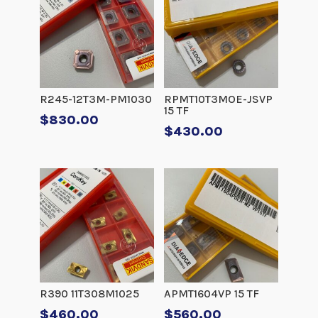
R245-12T3M-PM1030
RPMT10T3MOE-JSVP
15 TF
$
830.00
$
430.00
R390 11T308M1025
APMT1604VP 15 TF
$
460.00
$
560.00