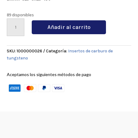
89 disponibles
RPMT1204MOE-
Añadir al carrito
JVP
15
TF
cantidad
SKU:
1000000026
Categoría:
Insertos de carburo de
tungsteno
Aceptamos los siguientes métodos de pago