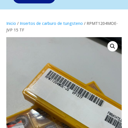
Inicio
/
Insertos de carburo de tungsteno
/ RPMT1204MOE-
JVP 15 TF