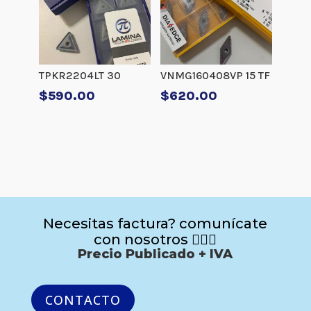
TPKR2204LT 30
VNMG160408VP 15 TF
$
590.00
$
620.00
Necesitas factura? comunícate
con nosotros 🙋🏻‍♂️
Precio Publicado + IVA
CONTACTO