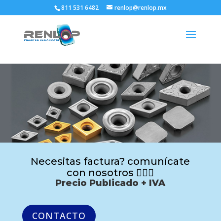
811 531 6482
renlop@renlop.mx
Necesitas factura? comunícate
con nosotros 🙋🏻‍♂️
Precio Publicado + IVA
CONTACTO