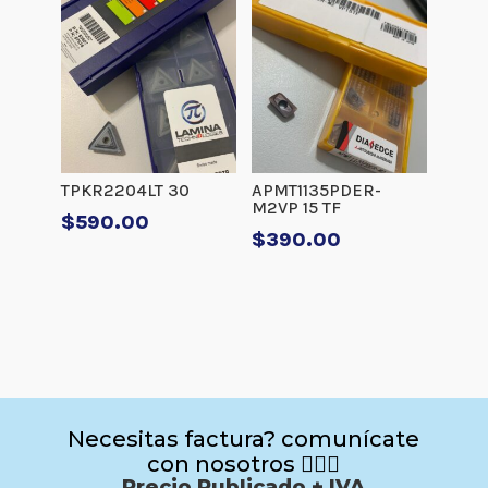
TPKR2204LT 30
APMT1135PDER-
M2VP 15 TF
$
590.00
$
390.00
Necesitas factura? comunícate
con nosotros 🙋🏻‍♂️
Precio Publicado + IVA