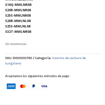
S16Q-MWLNR08
S20R-MWLNR08
S25S-MWLNR08
S20R-MWLNL08
S25S-MWLNL08
S32T-MWLNR08
Sin existencias
SKU:
1000000790
Categoría:
Insertos de carburo de
tungsteno
Aceptamos los siguientes métodos de pago