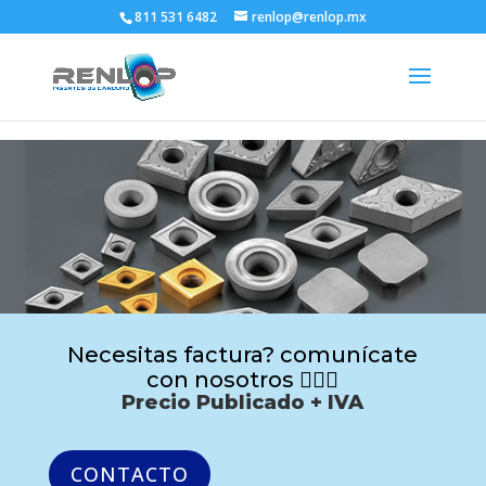
811 531 6482
renlop@renlop.mx
Necesitas factura? comunícate
con nosotros 🙋🏻‍♂️
Precio Publicado + IVA
CONTACTO