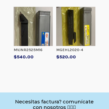
MVJNR2525M16
MGEHL2020-4
$
540.00
$
520.00
Necesitas factura? comunícate
con nosotros 🙋🏻‍♂️