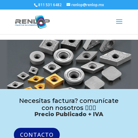
811 531 6482
renlop@renlop.mx
Necesitas factura? comunícate
con nosotros 🙋🏻‍♂️
Precio Publicado + IVA
CONTACTO