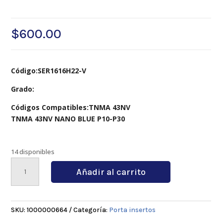
$
600.00
Código:SER1616H22-V
Grado:
Códigos Compatibles:TNMA 43NV
TNMA 43NV NANO BLUE P10-P30
14 disponibles
SER1616H22-
Añadir al carrito
V
cantidad
SKU:
1000000664
Categoría:
Porta insertos