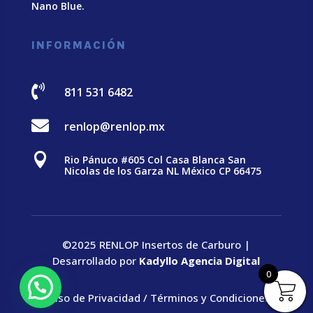
Nano Blue
.
INFORMACIÓN

811 531 6482

renlop@renlop.mx

Rio Pánuco #605 Col Casa Blanca San
Nicolas de los Garza NL México CP 66475
©2025 RENLOP Insertos de Carburo |
Desarrollado por
Kadyllo Agencia Digital
0
Aviso de Privacidad
/
Términos y Condiciones