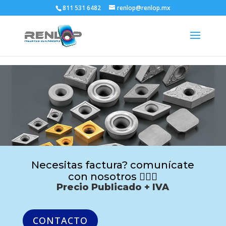
811 531 6482
renlop@renlop.mx
Necesitas factura? comunícate
con nosotros 🙋🏻‍♂️
Precio Publicado + IVA
CONTACTO