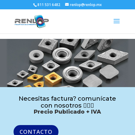
811 531 6482
renlop@renlop.mx
Necesitas factura? comunícate
con nosotros 🙋🏻‍♂️
Precio Publicado + IVA
CONTACTO