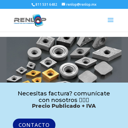
811 531 6482
renlop@renlop.mx
Necesitas factura? comunícate
con nosotros 🙋🏻‍♂️
Precio Publicado + IVA
CONTACTO