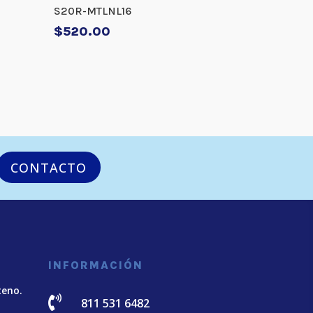
S20R-MTLNL16
$
520.00
CONTACTO
INFORMACIÓN
teno.

811 531 6482