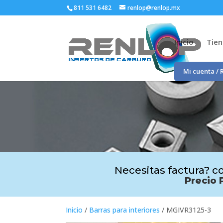
811 531 6482
renlop@renlop.mx
Inicio
Tie
Mi cuenta / 
Necesitas factura? co
Precio 
Inicio
/
Barras para interiores
/ MGIVR3125-3