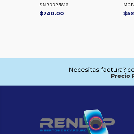
SNR0025S16
MGI
$
740.00
$
52
Necesitas factura? co
Precio 