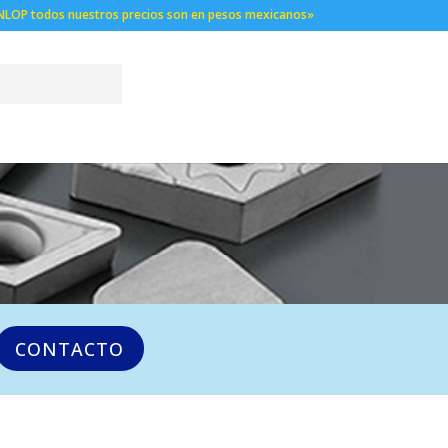
NLOP todos nuestros precios son en pesos mexicanos»
CONTACTO