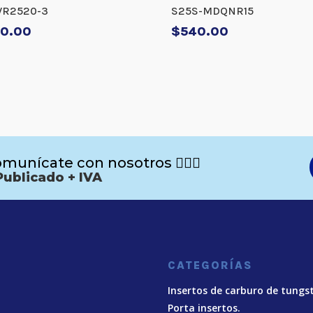
VR2520-3
S25S-MDQNR15
0.00
$
540.00
munícate con nosotros 🙋🏻‍♂️
Publicado + IVA
CATEGORÍAS
Insertos de carburo de tungs
Porta insertos.