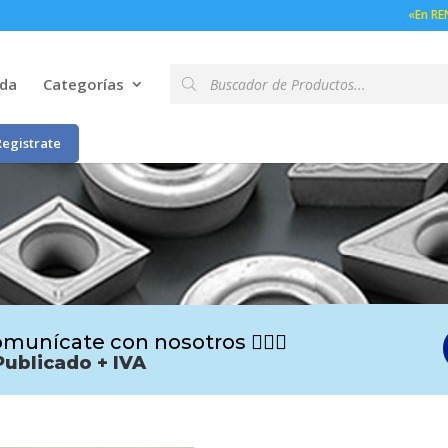
«En RE
Búsqueda
nda
Categorías
de
productos
Registrate
munícate con nosotros 🙋🏻‍♂️
Publicado + IVA