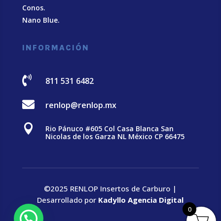
Conos.
Nano Blue
.
INFORMACIÓN

811 531 6482

renlop@renlop.mx

Rio Pánuco #605 Col Casa Blanca San
Nicolas de los Garza NL México CP 66475
©2025 RENLOP Insertos de Carburo |
Desarrollado por
Kadyllo Agencia Digital
0