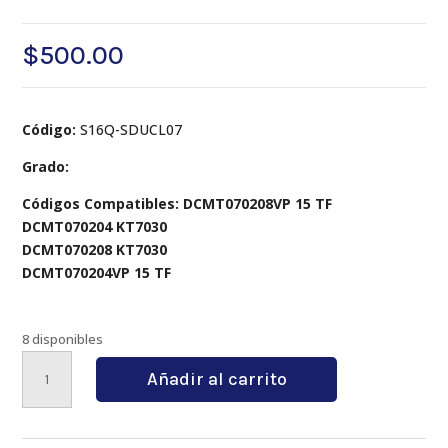
$
500.00
Código:
S16Q-SDUCL07
Grado:
Códigos Compatibles: DCMT070208VP 15 TF
DCMT070204 KT7030
DCMT070208 KT7030
DCMT070204VP 15 TF
8 disponibles
S16Q-
Añadir al carrito
SDUCL07
cantidad