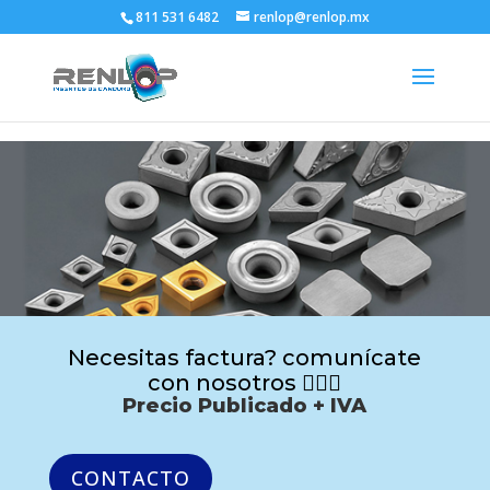
811 531 6482
renlop@renlop.mx
Necesitas factura? comunícate
con nosotros 🙋🏻‍♂️
Precio Publicado + IVA
CONTACTO