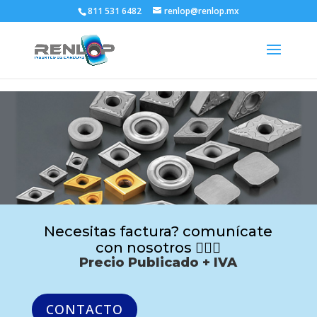
811 531 6482
renlop@renlop.mx
Necesitas factura? comunícate
con nosotros 🙋🏻‍♂️
Precio Publicado + IVA
CONTACTO