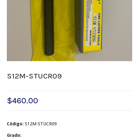
S12M-STUCR09
$
460.00
Código:
S12M-STUCR09
Grado: