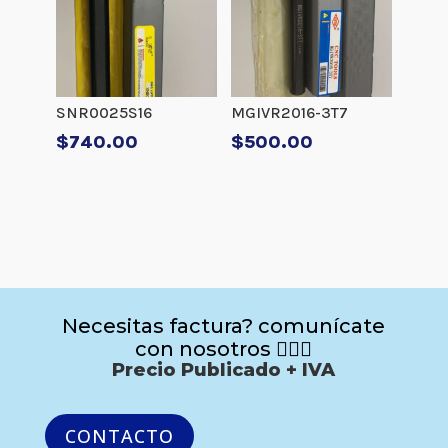
SNR0025S16
MGIVR2016-3T7
$
740.00
$
500.00
Necesitas factura? comunícate
con nosotros 🙋🏻‍♂️
Precio Publicado + IVA
CONTACTO