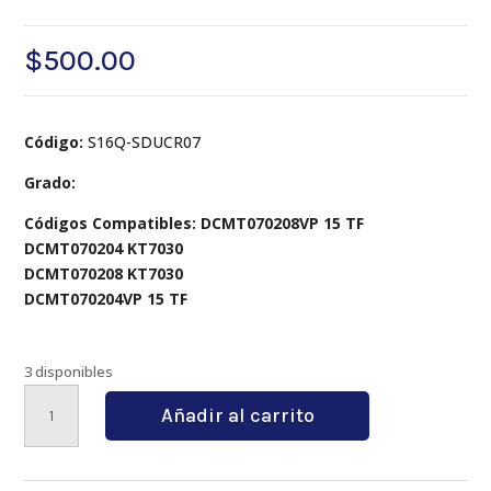
$
500.00
Código:
S16Q-SDUCR07
Grado:
Códigos Compatibles: DCMT070208VP 15 TF
DCMT070204 KT7030
DCMT070208 KT7030
DCMT070204VP 15 TF
3 disponibles
S16Q-
Añadir al carrito
SDUCR07
cantidad