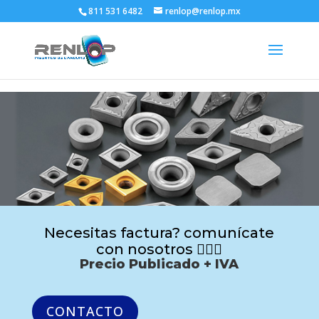
811 531 6482
renlop@renlop.mx
Necesitas factura? comunícate
con nosotros 🙋🏻‍♂️
Precio Publicado + IVA
CONTACTO