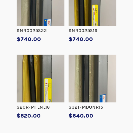
SNR0025S22
SNR0025S16
$
740.00
$
740.00
S20R-MTLNL16
S32T-MDUNR15
$
520.00
$
640.00