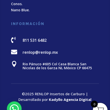
Conos.
Nano Blue
.
INFORMACIÓN

811 531 6482

renlop@renlop.mx

Rio Pánuco #605 Col Casa Blanca San
Nicolas de los Garza NL México CP 66475
©2025 RENLOP Insertos de Carburo |
Desarrollado por
Kadyllo Agencia Digital
0