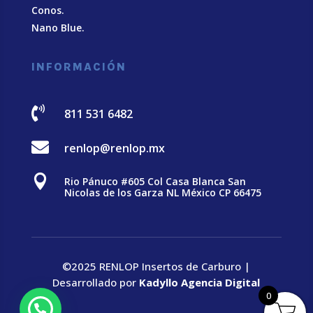
Conos.
Nano Blue
.
INFORMACIÓN

811 531 6482

renlop@renlop.mx

Rio Pánuco #605 Col Casa Blanca San
Nicolas de los Garza NL México CP 66475
©2025 RENLOP Insertos de Carburo |
Desarrollado por
Kadyllo Agencia Digital
0