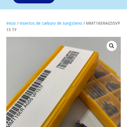
Inicio
/
Insertos de carburo de tungsteno
/ MMT16ERAG55VP
15 TF