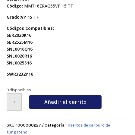
Código:
MMT16ERAG55VP 15 TF
Grado:VP 15 TF
Códigos Compatibles:
SER2020K16
SER2525M16
SNL0016Q16
SNL0020R16
SNL0025S16
SWR3232P16
3 disponibles
MMT16ERAG55VP
Añadir al carrito
15
TF
cantidad
SKU:
1000000227
Categoría:
Insertos de carburo de
tungsteno