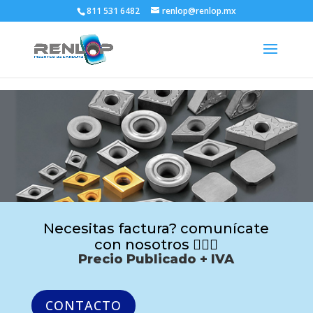
811 531 6482
renlop@renlop.mx
Necesitas factura? comunícate
con nosotros 🙋🏻‍♂️
Precio Publicado + IVA
CONTACTO