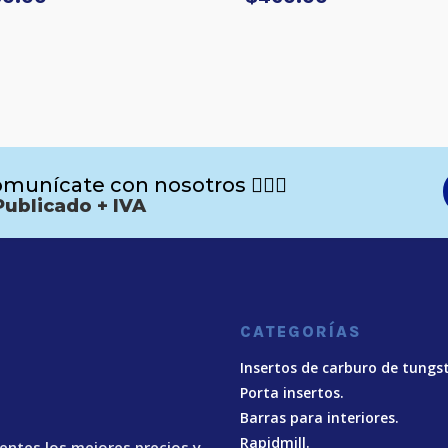
munícate con nosotros 🙋🏻‍♂️
Publicado + IVA
CATEGORÍAS
Insertos de carburo de tungs
Porta insertos.
Barras para interiores.
Rapidmill.
ientes los mejores precios y