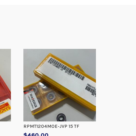
RPMT1204MOE-JVP 15 TF
$
460.00