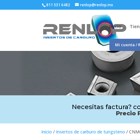
811 531 6482
renlop@renlop.mx
Inicio
Tie
Mi cuenta / 
Necesitas factura? co
Precio 
Inicio
/
Insertos de carburo de tungsteno
/ CNM