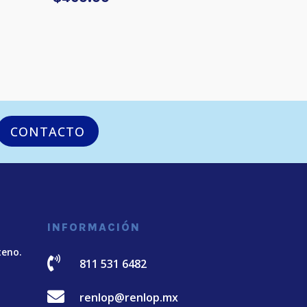
CONTACTO
INFORMACIÓN
teno.

811 531 6482

renlop@renlop.mx