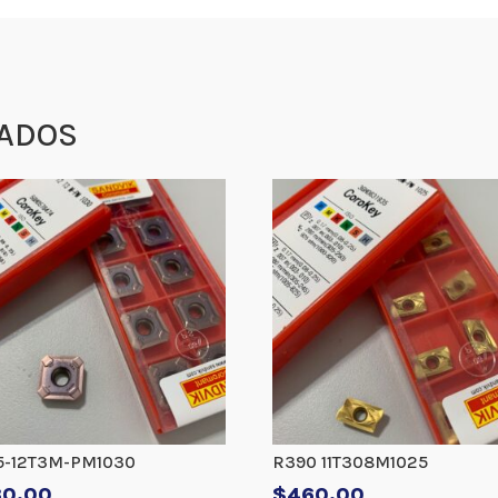
ADOS
5-12T3M-PM1030
R390 11T308M1025
30.00
$
460.00