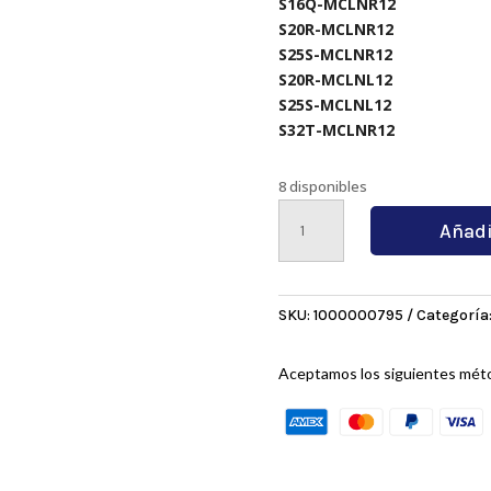
S16Q-MCLNR12
S20R-MCLNR12
S25S-MCLNR12
S20R-MCLNL12
S25S-MCLNL12
S32T-MCLNR12
8 disponibles
CNMG120404-
Añadi
HAPC
9030-
K
cantidad
SKU:
1000000795
Categoría
Aceptamos los siguientes mét