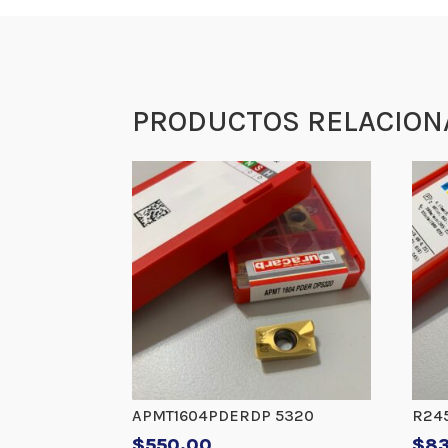
PRODUCTOS RELACION
APMT1604PDERDP 5320
R24
$
550.00
$
8