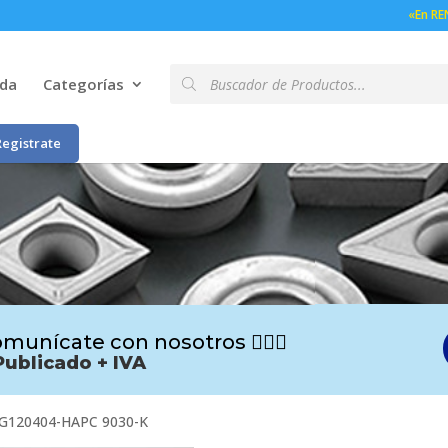
«En RE
Búsqueda
nda
Categorías
de
productos
Registrate
munícate con nosotros 🙋🏻‍♂️
Publicado + IVA
G120404-HAPC 9030-K