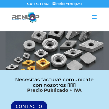
811 531 6482
renlop@renlop.mx
Necesitas factura? comunícate
con nosotros 🙋🏻‍♂️
Precio Publicado + IVA
CONTACTO