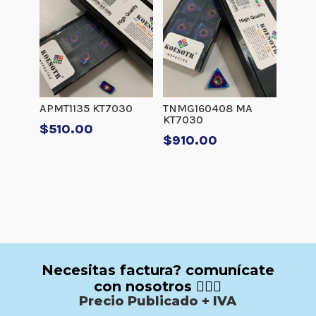
APMT1135 KT7030
TNMG160408 MA
KT7030
$
510.00
$
910.00
Necesitas factura? comunícate
con nosotros 🙋🏻‍♂️
Precio Publicado + IVA