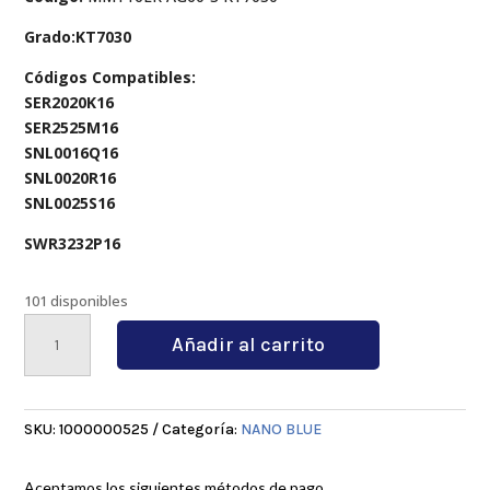
Grado:KT7030
Códigos Compatibles:
SER2020K16
SER2525M16
SNL0016Q16
SNL0020R16
SNL0025S16
SWR3232P16
101 disponibles
MMT16ER
Añadir al carrito
AG60-
S
KT7030
cantidad
SKU:
1000000525
Categoría:
NANO BLUE
Aceptamos los siguientes métodos de pago