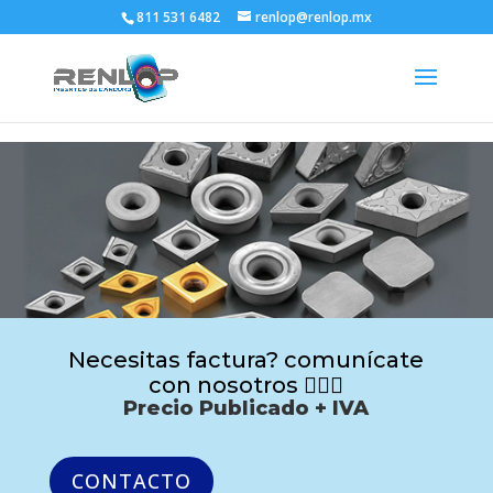
811 531 6482
renlop@renlop.mx
Necesitas factura? comunícate
con nosotros 🙋🏻‍♂️
Precio Publicado + IVA
CONTACTO