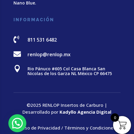
Nano Blue
.
INFORMACIÓN

811 531 6482

renlop@renlop.mx

Rio Pánuco #605 Col Casa Blanca San
Nicolas de los Garza NL México CP 66475
©2025 RENLOP Insertos de Carburo |
Desarrollado por
Kadyllo Agencia Digital
0
Aviso de Privacidad
/
Términos y Condiciones