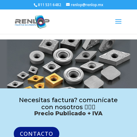
811 531 6482
renlop@renlop.mx
Necesitas factura? comunícate
con nosotros 🙋🏻‍♂️
Precio Publicado + IVA
CONTACTO