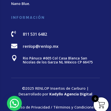
Nano Blue
.
INFORMACIÓN

811 531 6482

renlop@renlop.mx

Rio Pánuco #605 Col Casa Blanca San
Nicolas de los Garza NL México CP 66475
©2025 RENLOP Insertos de Carburo |
Desarrollado por
Kadyllo Agencia Digital
0
Aviso de Privacidad
/
Términos y Condiciones