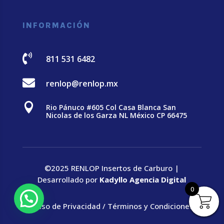
INFORMACIÓN

811 531 6482

renlop@renlop.mx

Rio Pánuco #605 Col Casa Blanca San
Nicolas de los Garza NL México CP 66475
©2025 RENLOP Insertos de Carburo |
Desarrollado por
Kadyllo Agencia Digital
0
Aviso de Privacidad
/
Términos y Condiciones