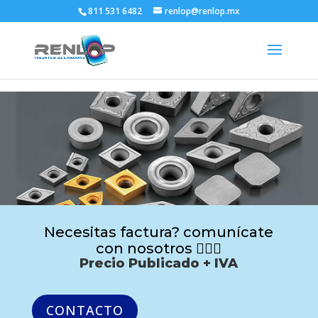
811 531 6482
renlop@renlop.mx
Necesitas factura? comunícate
con nosotros 🙋🏻‍♂️
Precio Publicado + IVA
CONTACTO