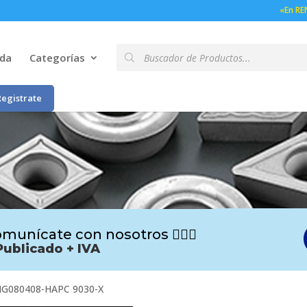
«En RE
Búsqueda
nda
Categorías
de
productos
Registrate
munícate con nosotros 🙋🏻‍♂️
Publicado + IVA
G080408-HAPC 9030-X