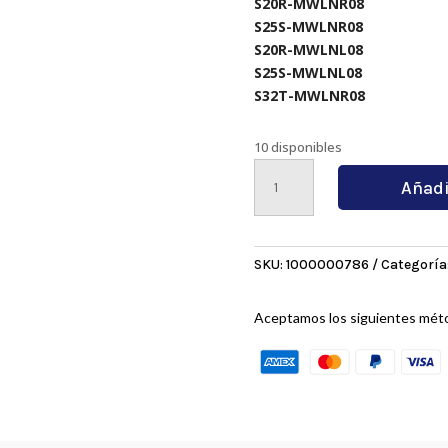
S20R-MWLNR08
S25S-MWLNR08
S20R-MWLNL08
S25S-MWLNL08
S32T-MWLNR08
10 disponibles
WNMG080408-
Añadi
HAPC
9030-
X
cantidad
SKU:
1000000786
Categoría
Aceptamos los siguientes mét