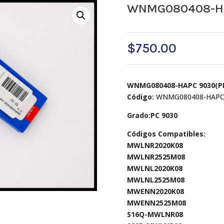
WNMG080408-HA
$
750.00
WNMG080408-HAPC 9030(PR
Código:
WNMG080408-HAPC
Grado:PC 9030
Códigos Compatibles:
MWLNR2020K08
MWLNR2525M08
MWLNL2020K08
MWLNL2525M08
MWENN2020K08
MWENN2525M08
S16Q-MWLNR08