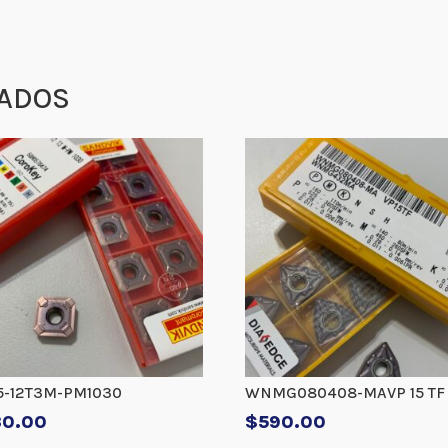
ADOS
5-12T3M-PM1030
WNMG080408-MAVP 15 TF
30.00
$
590.00