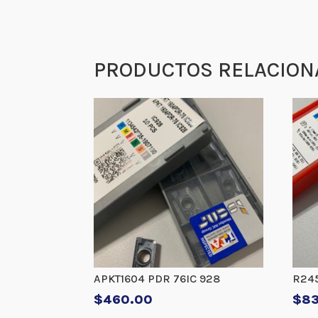
PRODUCTOS RELACION
APKT1604 PDR 76IC 928
R24
$
460.00
$
8