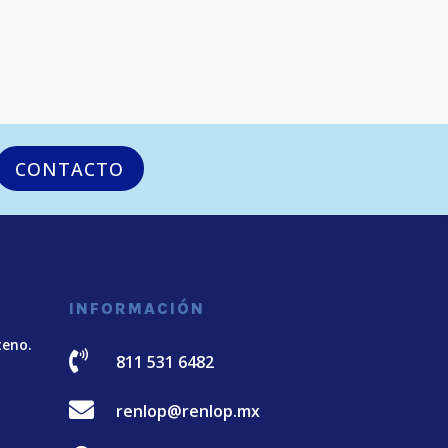
CONTACTO
INFORMACIÓN
teno.

811 531 6482

renlop@renlop.mx