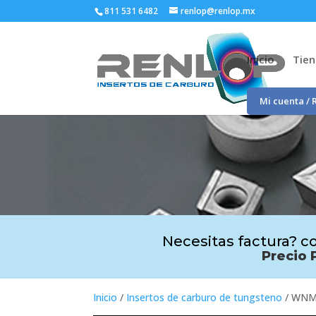
811 531 6482
renlop@renlop.mx
Inicio
Tie
Mi cuenta / 
Necesitas factura? co
Precio 
Inicio
/
Insertos de carburo de tungsteno
/ WNM