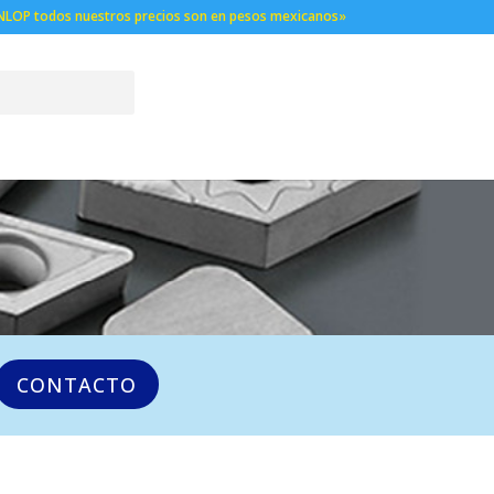
NLOP todos nuestros precios son en pesos mexicanos»
CONTACTO