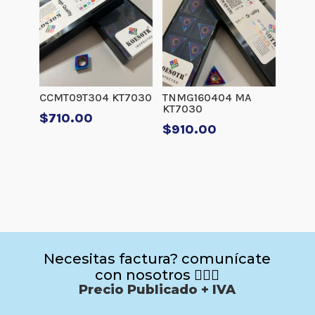
CCMT09T304 KT7030
TNMG160404 MA
KT7030
$
710.00
$
910.00
Necesitas factura? comunícate
con nosotros 🙋🏻‍♂️
Precio Publicado + IVA