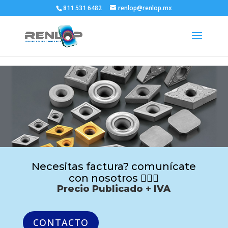
811 531 6482
renlop@renlop.mx
Necesitas factura? comunícate
con nosotros 🙋🏻‍♂️
Precio Publicado + IVA
CONTACTO