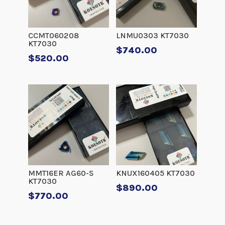
CCMT060208
LNMU0303 KT7030
KT7030
$
740.00
$
520.00
MMT16ER AG60-S
KNUX160405 KT7030
KT7030
$
890.00
$
770.00