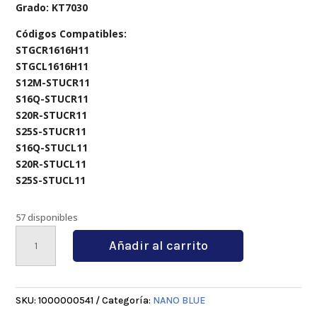
Grado: KT7030
Códigos Compatibles:
STGCR1616H11
STGCL1616H11
S12M-STUCR11
S16Q-STUCR11
S20R-STUCR11
S25S-STUCR11
S16Q-STUCL11
S20R-STUCL11
S25S-STUCL11
57 disponibles
TCMT110208
Añadir al carrito
KT7030
cantidad
SKU:
1000000541
Categoría:
NANO BLUE