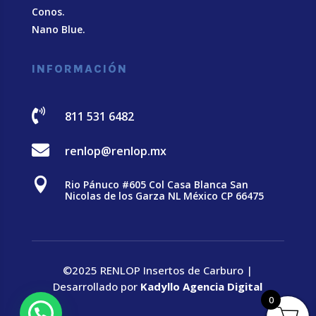
Conos.
Nano Blue
.
INFORMACIÓN

811 531 6482

renlop@renlop.mx

Rio Pánuco #605 Col Casa Blanca San
Nicolas de los Garza NL México CP 66475
©2025 RENLOP Insertos de Carburo |
Desarrollado por
Kadyllo Agencia Digital
0