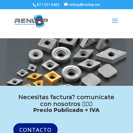
811 531 6482
renlop@renlop.mx
Necesitas factura? comunícate
con nosotros 🙋🏻‍♂️
Precio Publicado + IVA
CONTACTO