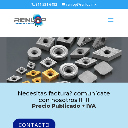
811 531 6482
renlop@renlop.mx
Necesitas factura? comunícate
con nosotros 🙋🏻‍♂️
Precio Publicado + IVA
CONTACTO