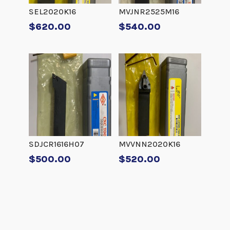
SEL2020K16
MVJNR2525M16
$
620.00
$
540.00
SDJCR1616H07
MVVNN2020K16
$
500.00
$
520.00