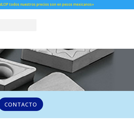
NLOP todos nuestros precios son en pesos mexicanos»
CONTACTO