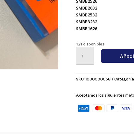
SMBB2526
SMBB2032
SMBB2532
SMBB3232
SMBB1626
121 disponibles
SP300PC
Añadi
9030
cantidad
SKU:
1000000058
Categoría
Aceptamos los siguientes mét