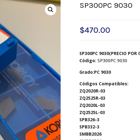
SP300PC 9030
$
470.00
SP300PC 9030(PRECIO POR 
Código:
SP300PC 9030
Grado:PC 9030
Códigos Compatibles:
ZQ2020R-03
ZQ2525R-03
ZQ2020L-03
ZQ2525L-03
SPB326-3
SPB332-3
SMBB2026