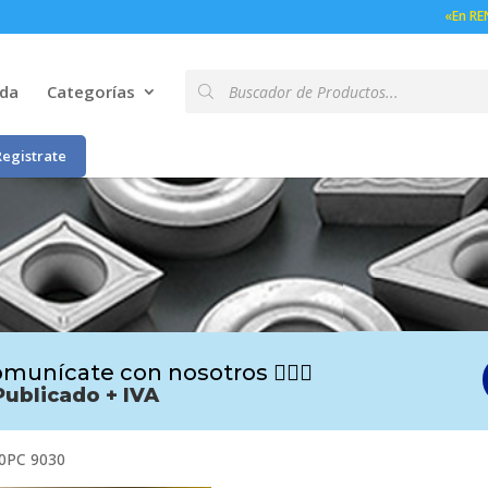
«En RE
Búsqueda
nda
Categorías
de
productos
Registrate
munícate con nosotros 🙋🏻‍♂️
Publicado + IVA
0PC 9030