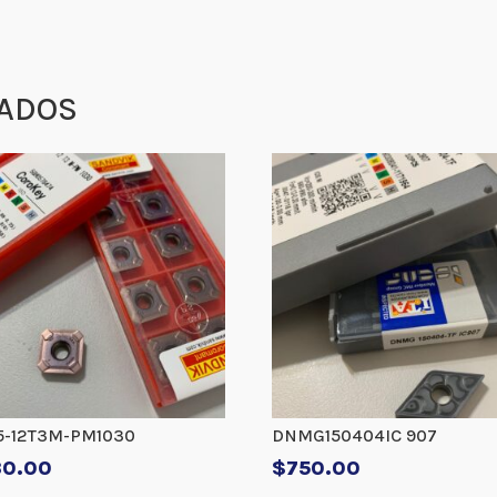
ADOS
5-12T3M-PM1030
DNMG150404IC 907
30.00
$
750.00