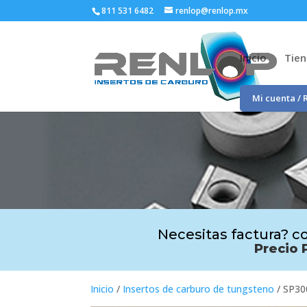
811 531 6482
renlop@renlop.mx
Inicio
Tie
Mi cuenta / 
Necesitas factura? co
Precio 
Inicio
/
Insertos de carburo de tungsteno
/ SP30