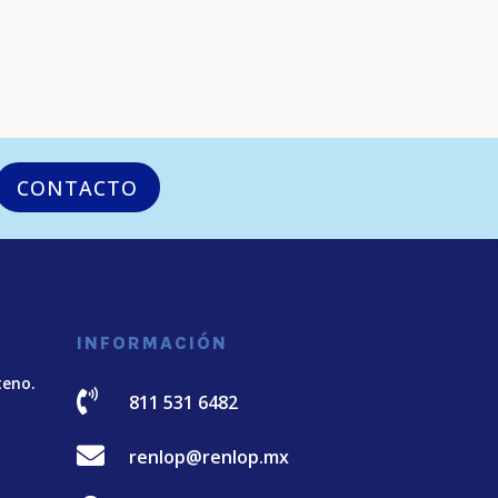
CONTACTO
INFORMACIÓN
teno.

811 531 6482

renlop@renlop.mx