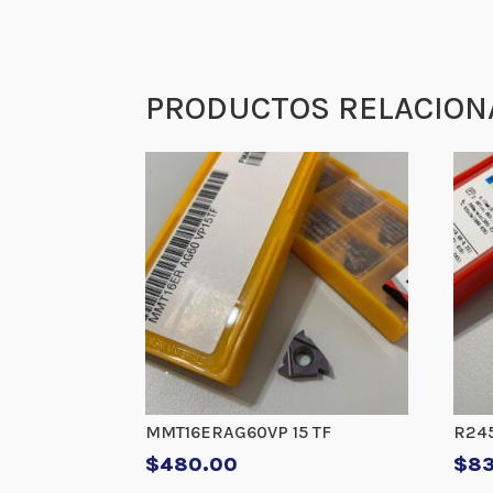
PRODUCTOS RELACION
MMT16ERAG60VP 15 TF
R24
$
480.00
$
8