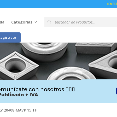
«En RE
Búsqueda
nda
Categorías
de
productos
Registrate
munícate con nosotros 🙋🏻‍♂️
Publicado + IVA
G120408-MAVP 15 TF