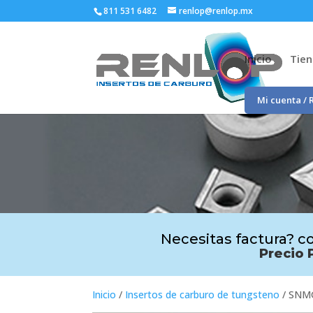
811 531 6482
renlop@renlop.mx
Inicio
Tie
Mi cuenta / 
Necesitas factura? co
Precio 
Inicio
/
Insertos de carburo de tungsteno
/ SNM