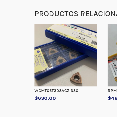
PRODUCTOS RELACION
WCMT06T308ACZ 330
RPMT
$
630.00
$
4