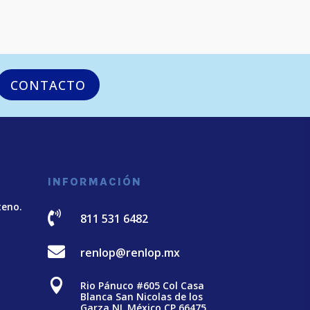
CONTACTO
INFORMACIÓN
teno.

811 531 6482

renlop@renlop.mx

Rio Pánuco #605 Col Casa
Blanca San Nicolas de los
Garza NL México CP 66475