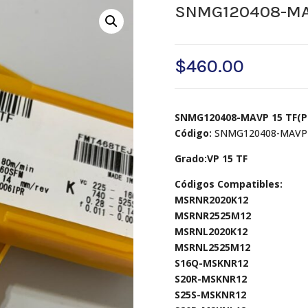
SNMG120408-MAV
$
460.00
SNMG120408-MAVP 15 TF(P
Código:
SNMG120408-MAVP 
Grado:VP 15 TF
Códigos Compatibles:
MSRNR2020K12
MSRNR2525M12
MSRNL2020K12
MSRNL2525M12
S16Q-MSKNR12
S20R-MSKNR12
S25S-MSKNR12