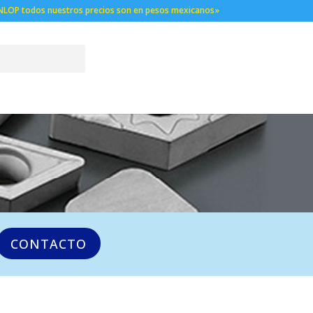
NLOP todos nuestros precios son en pesos mexicanos»
CONTACTO