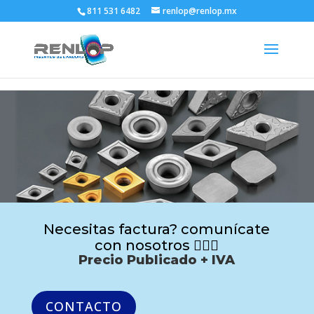
811 531 6482
renlop@renlop.mx
Necesitas factura? comunícate
con nosotros 🙋🏻‍♂️
Precio Publicado + IVA
CONTACTO