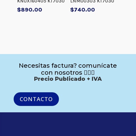
KNUX160405 KT7030
LNMU0303 KT7030
$
890.00
$
740.00
Necesitas factura? comunícate
con nosotros 🙋🏻‍♂️
Precio Publicado + IVA
CONTACTO