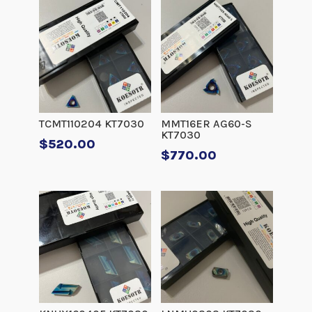
TCMT110204 KT7030
MMT16ER AG60-S
KT7030
$
520.00
$
770.00