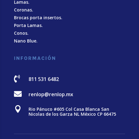
Lamas.
Coronas.
Brocas porta insertos.
Porta Lamas.
Conos.
Nano Blue
.
INFORMACIÓN

811 531 6482

renlop@renlop.mx

Rio Pánuco #605 Col Casa Blanca San
Nicolas de los Garza NL México CP 66475