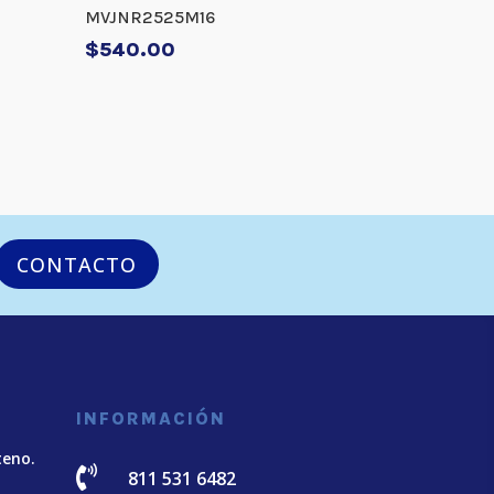
MVJNR2525M16
$
540.00
CONTACTO
INFORMACIÓN
teno.

811 531 6482