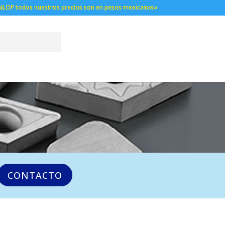
NLOP todos nuestros precios son en pesos mexicanos»
CONTACTO