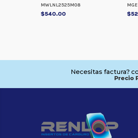
MWLNL2525M08
MGE
$
540.00
$
52
Necesitas factura? co
Precio 