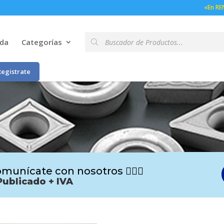
«En RE
Búsqueda
nda
Categorías
de
productos
Registrate
munícate con nosotros 🙋🏻‍♂️
Publicado + IVA