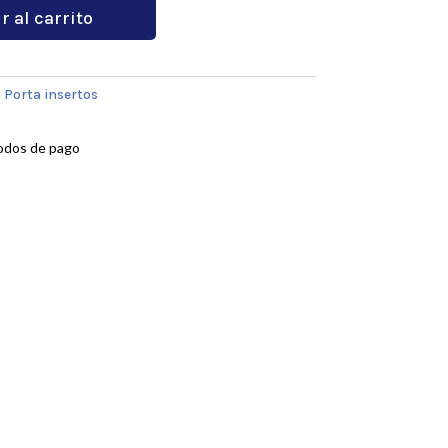
r al carrito
:
Porta insertos
odos de pago