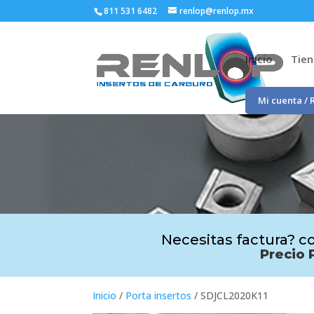
811 531 6482
renlop@renlop.mx
Inicio
Tie
Mi cuenta / 
Necesitas factura? co
Precio 
Inicio
/
Porta insertos
/ SDJCL2020K11