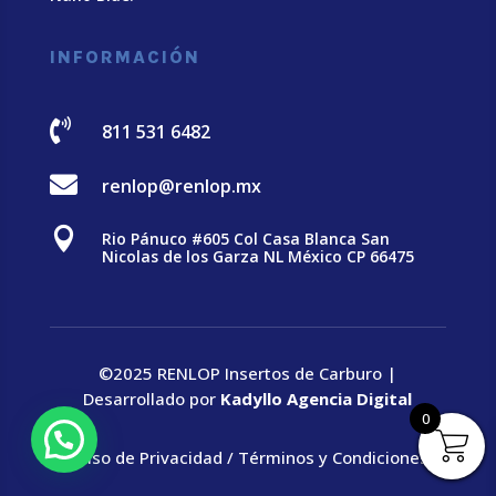
INFORMACIÓN

811 531 6482

renlop@renlop.mx

Rio Pánuco #605 Col Casa Blanca San
Nicolas de los Garza NL México CP 66475
©2025 RENLOP Insertos de Carburo |
Desarrollado por
Kadyllo Agencia Digital
0
Aviso de Privacidad
/
Términos y Condiciones