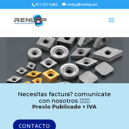
811 531 6482
renlop@renlop.mx
Necesitas factura? comunícate
con nosotros 🙋🏻‍♂️
Precio Publicado + IVA
CONTACTO