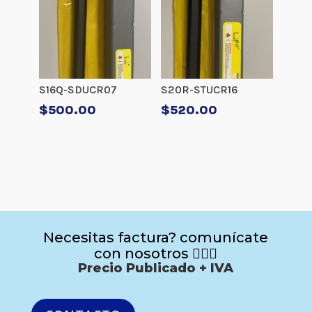
S16Q-SDUCR07
S20R-STUCR16
$
500.00
$
520.00
Necesitas factura? comunícate
con nosotros 🙋🏻‍♂️
Precio Publicado + IVA