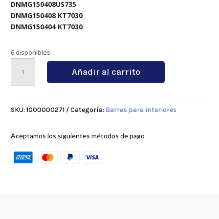
DNMG150408US735
DNMG150408 KT7030
DNMG150404 KT7030
6 disponibles
S32T-
Añadir al carrito
MDUNL15
cantidad
SKU:
1000000271
Categoría:
Barras para interiores
Aceptamos los siguientes métodos de pago