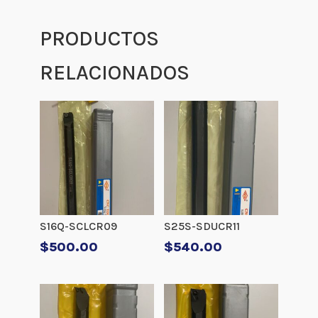
PRODUCTOS
RELACIONADOS
S16Q-SCLCR09
S25S-SDUCR11
$
500.00
$
540.00