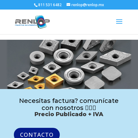
811 531 6482
renlop@renlop.mx
Necesitas factura? comunícate
con nosotros 🙋🏻‍♂️
Precio Publicado + IVA
CONTACTO