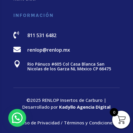
INFORMACIÓN

811 531 6482

renlop@renlop.mx

Rio Pánuco #605 Col Casa Blanca San
Nicolas de los Garza NL México CP 66475
©2025 RENLOP Insertos de Carburo |
Desarrollado por
Kadyllo Agencia Digital
0
Aviso de Privacidad
/
Términos y Condiciones