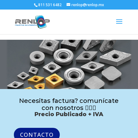
811 531 6482
renlop@renlop.mx
Necesitas factura? comunícate
con nosotros 🙋🏻‍♂️
Precio Publicado + IVA
CONTACTO