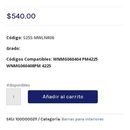
$
540.00
Código:
S25S-MWLNR06
Grado:
Códigos Compatibles: WNMG060404 PM4225
WNMG060408PM 4225
4 disponibles
S25S-
Añadir al carrito
MWLNR06
cantidad
SKU:
1000000211
Categoría:
Barras para interiores