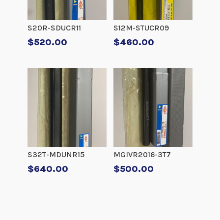
S20R-SDUCR11
S12M-STUCR09
$
520.00
$
460.00
S32T-MDUNR15
MGIVR2016-3T7
$
640.00
$
500.00