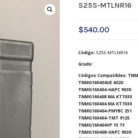
S25S-MTLNR16
$
540.00
Código:
S25S-MTLNR16
Grado:
Códigos Compatibles: TNM
TNMG160404UE 6020
TNMG160404-HAPC 9030
TNMG160408 MA KT7030
TNMG160404 MA KT7030
TNMG160404-PMYBC 251
TNMG160404-TMT 9125
TNMG160404VP 15 TF
TNMG160408-HAPC 9030