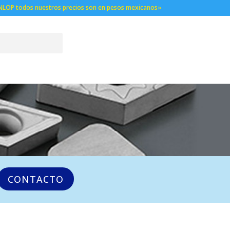
NLOP todos nuestros precios son en pesos mexicanos»
CONTACTO