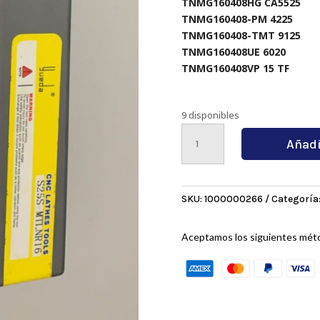
TNMG160408HG CA5525
TNMG160408-PM 4225
TNMG160408-TMT 9125
TNMG160408UE 6020
TNMG160408VP 15 TF
9 disponibles
S25S-
Añadi
MTLNR16
cantidad
SKU:
1000000266
Categoría
Aceptamos los siguientes mét