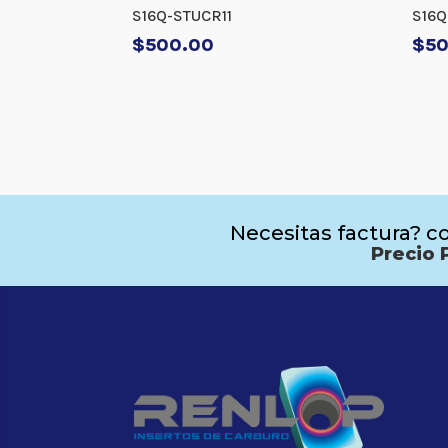
S16Q-STUCR11
S16
$
500.00
$
5
Necesitas factura? co
Precio 