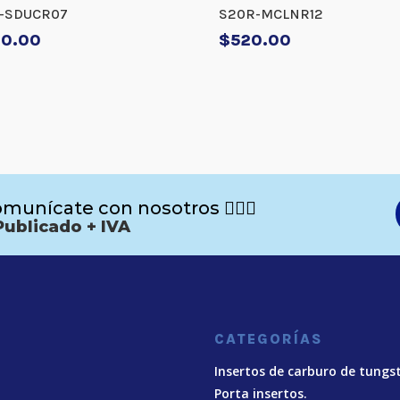
Q-SDUCR07
S20R-MCLNR12
00.00
$
520.00
munícate con nosotros 🙋🏻‍♂️
Publicado + IVA
CATEGORÍAS
Insertos de carburo de tungs
Porta insertos.