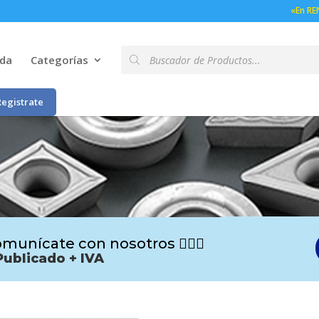
«En RE
Búsqueda
nda
Categorías
de
productos
Registrate
munícate con nosotros 🙋🏻‍♂️
Publicado + IVA