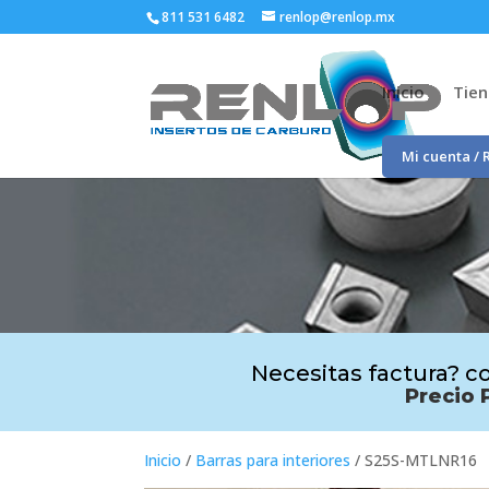
811 531 6482
renlop@renlop.mx
Inicio
Tie
Mi cuenta / 
Necesitas factura? co
Precio 
Inicio
/
Barras para interiores
/ S25S-MTLNR16