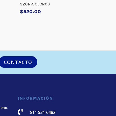
S20R-SCLCR09
$
520.00
CONTACTO
INFORMACIÓN
teno.

811 531 6482