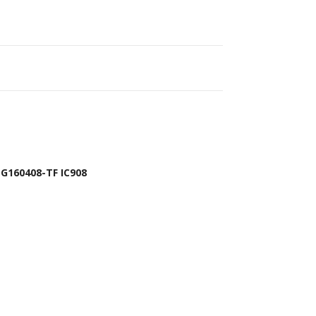
G160408-TF IC908