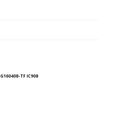
G160408-TF IC908