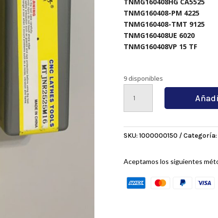
TNMG160408HG CA5525
TNMG160408-PM 4225
TNMG160408-TMT 9125
TNMG160408UE 6020
TNMG160408VP 15 TF
9 disponibles
MTJNR2525M16
Añadi
cantidad
SKU:
1000000150
Categoría
Aceptamos los siguientes mét