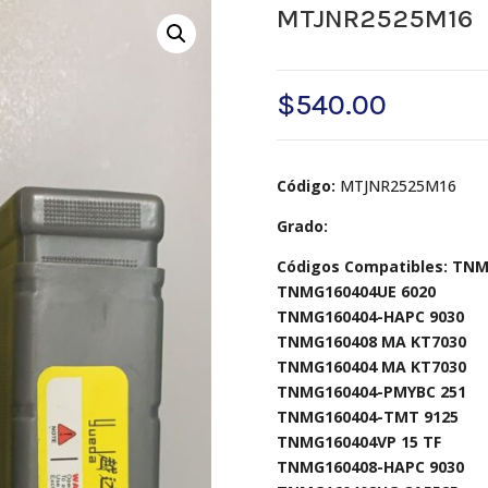
MTJNR2525M16
$
540.00
Código:
MTJNR2525M16
Grado:
Códigos Compatibles: TNM
TNMG160404UE 6020
TNMG160404-HAPC 9030
TNMG160408 MA KT7030
TNMG160404 MA KT7030
TNMG160404-PMYBC 251
TNMG160404-TMT 9125
TNMG160404VP 15 TF
TNMG160408-HAPC 9030