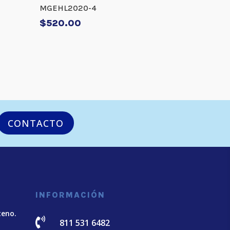
MGEHL2020-4
$
520.00
CONTACTO
INFORMACIÓN
teno.

811 531 6482