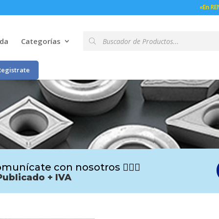
«En RE
Búsqueda
nda
Categorías
de
productos
Registrate
munícate con nosotros 🙋🏻‍♂️
Publicado + IVA