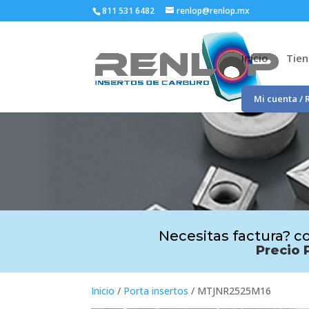
811 531 6482
renlop@renlop.mx
Inicio
Tie
Mi cuenta / 
Necesitas factura? co
Precio 
Inicio
/
Porta insertos
/ MTJNR2525M16