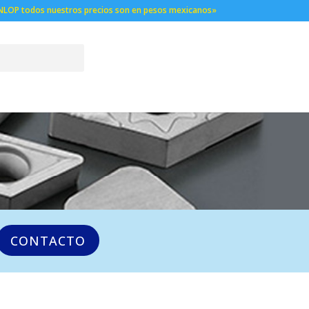
NLOP todos nuestros precios son en pesos mexicanos»
CONTACTO