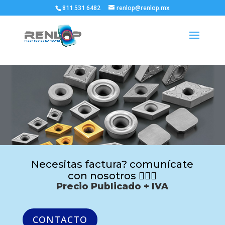
811 531 6482
renlop@renlop.mx
Necesitas factura? comunícate
con nosotros 🙋🏻‍♂️
Precio Publicado + IVA
CONTACTO