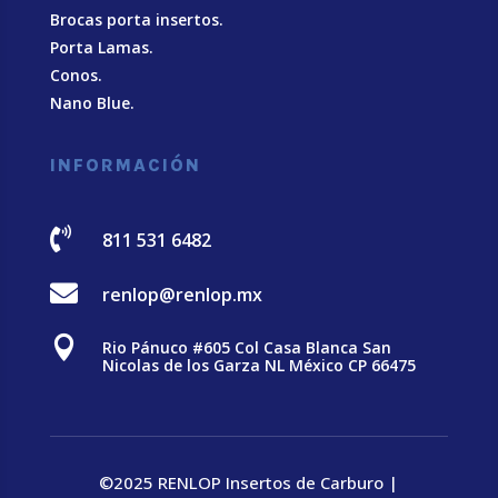
Brocas porta insertos.
Porta Lamas.
Conos.
Nano Blue
.
INFORMACIÓN

811 531 6482

renlop@renlop.mx

Rio Pánuco #605 Col Casa Blanca San
Nicolas de los Garza NL México CP 66475
©2025 RENLOP Insertos de Carburo |