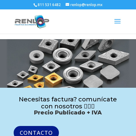
811 531 6482
renlop@renlop.mx
Necesitas factura? comunícate
con nosotros 🙋🏻‍♂️
Precio Publicado + IVA
CONTACTO