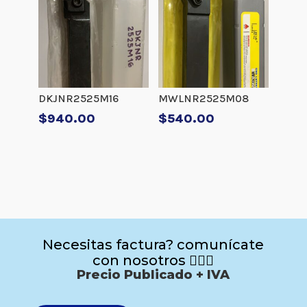
DKJNR2525M16
MWLNR2525M08
$
940.00
$
540.00
Necesitas factura? comunícate
con nosotros 🙋🏻‍♂️
Precio Publicado + IVA