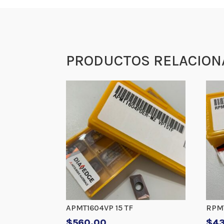
PRODUCTOS RELACION
APMT1604VP 15 TF
RPMT
$
560.00
$
4