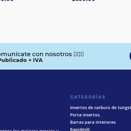
munícate con nosotros 🙋🏻‍♂️
Publicado + IVA
CATEGORÍAS
Insertos de carburo de tungs
Porta insertos.
Barras para interiores.
Rapidmill.
ientes los mejores precios y