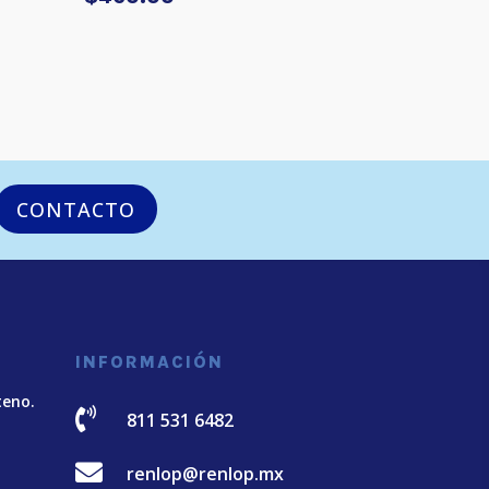
CONTACTO
INFORMACIÓN
teno.

811 531 6482

renlop@renlop.mx