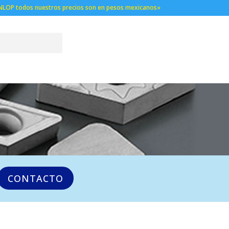
NLOP todos nuestros precios son en pesos mexicanos»
CONTACTO