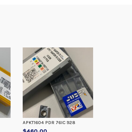
APKT1604 PDR 76IC 928
$
460.00