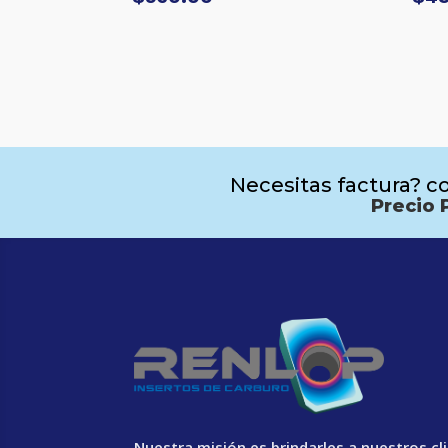
Necesitas factura? co
Precio 
Nuestra misión es brindarles a nuestros cl