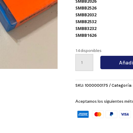
SMBB2026
SMBB2526
SMBB2032
SMBB2532
SMBB3232
SMBB1626
14 disponibles
MRMN400-
Añadi
MPC
9030
cantidad
SKU:
1000000175
Categoría:
Aceptamos los siguientes mét