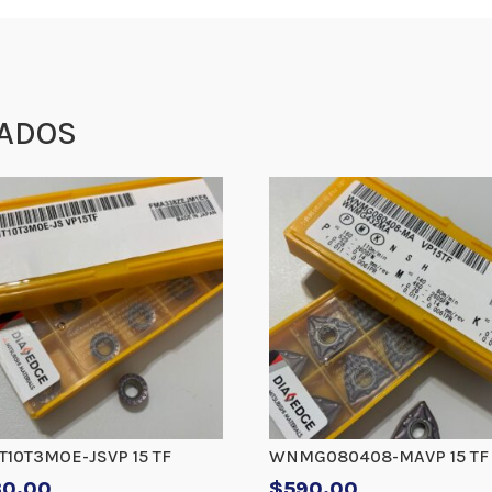
ADOS
10T3MOE-JSVP 15 TF
WNMG080408-MAVP 15 TF
30.00
$
590.00