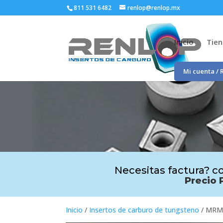
811 531 6482
renlop@renlop.mx
Inicio
Tie
Mi cuenta / 
Necesitas factura? co
Precio 
Inicio
/
Insertos de carburo de tungsteno
/ MRM