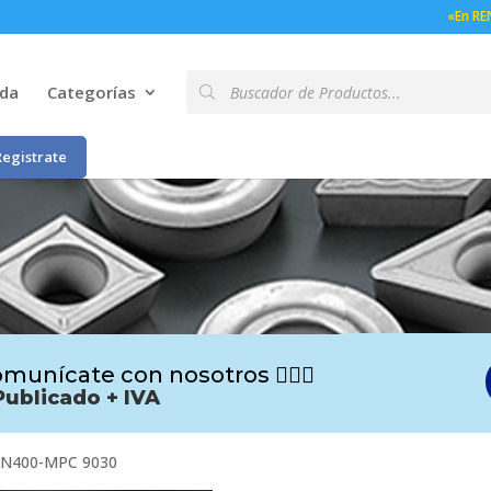
«En RE
Búsqueda
nda
Categorías
de
productos
Registrate
munícate con nosotros 🙋🏻‍♂️
Publicado + IVA
N400-MPC 9030