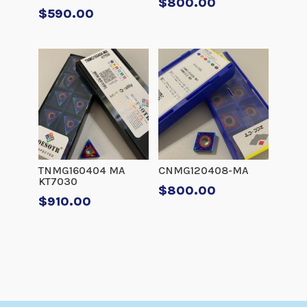
$
800.00
$
590.00
TNMG160404 MA
CNMG120408-MA
KT7030
$
800.00
$
910.00