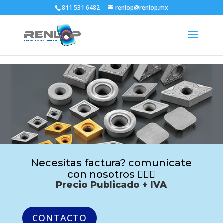
811 531 6482
renlop@renlop.mx
Necesitas factura? comunícate
con nosotros 🙋🏻‍♂️
Precio Publicado + IVA
CONTACTO