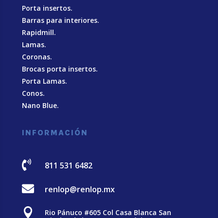
Porta insertos.
Barras para interiores.
Rapidmill.
Lamas.
Coronas.
Brocas porta insertos.
Porta Lamas.
Conos.
Nano Blue
.
INFORMACIÓN

811 531 6482

renlop@renlop.mx

Rio Pánuco #605 Col Casa Blanca San