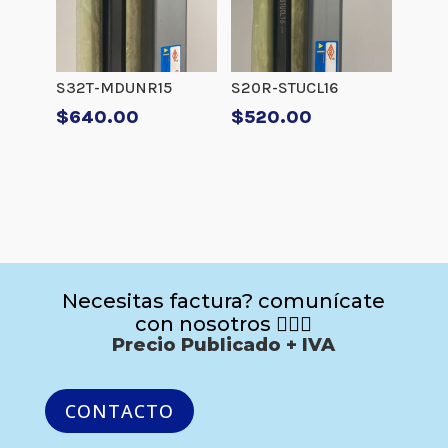
S32T-MDUNR15
S20R-STUCL16
$
640.00
$
520.00
Necesitas factura? comunícate
con nosotros 🙋🏻‍♂️
Precio Publicado + IVA
CONTACTO