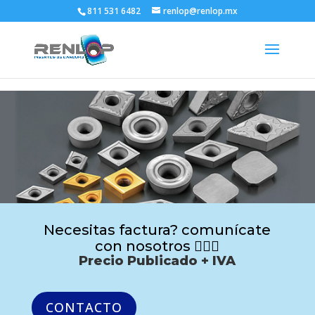
811 531 6482
renlop@renlop.mx
Necesitas factura? comunícate
con nosotros 🙋🏻‍♂️
Precio Publicado + IVA
CONTACTO