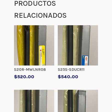
PRODUCTOS
RELACIONADOS
S20R-MWLNR08
S25S-SDUCR11
$
520.00
$
540.00