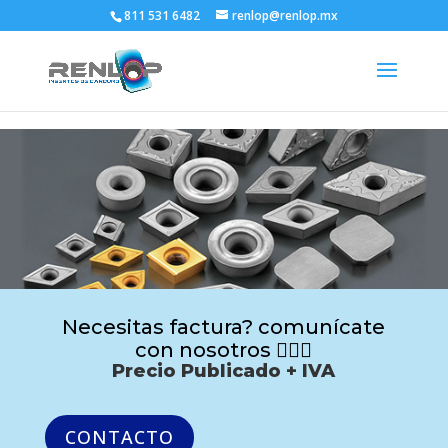
811 531 6482
renlop@renlop.mx
Necesitas factura? comunícate
con nosotros 🙋🏻‍♂️
Precio Publicado + IVA
CONTACTO