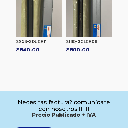
S25S-SDUCR11
S16Q-SCLCR06
$
540.00
$
500.00
Necesitas factura? comunícate
con nosotros 🙋🏻‍♂️
Precio Publicado + IVA