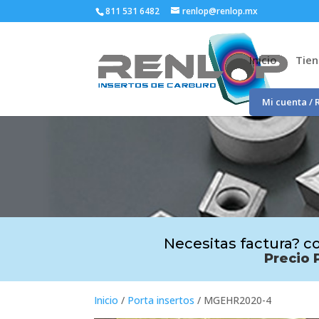
811 531 6482
renlop@renlop.mx
Inicio
Tie
Mi cuenta / 
Necesitas factura? co
Precio 
Inicio
/
Porta insertos
/ MGEHR2020-4