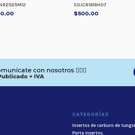
NR2525M12
SDJCR1616H07
40.00
$
500.00
munícate con nosotros 🙋🏻‍♂️
Publicado + IVA
CATEGORÍAS
Insertos de carburo de tungs
Porta insertos.