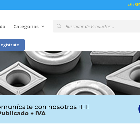
«En RE
Búsqueda
nda
Categorías
de
productos
Registrate
munícate con nosotros 🙋🏻‍♂️
Publicado + IVA