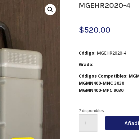
MGEHR2020-4
$
520.00
Código:
MGEHR2020-4
Grado:
Códigos Compatibles: MG
MGMN400-MNC 3030
MGMN400-MPC 9030
7 disponibles
MGEHR2020-
Añadi
4
cantidad