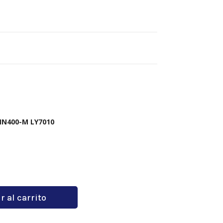
MN400-M LY7010
r al carrito