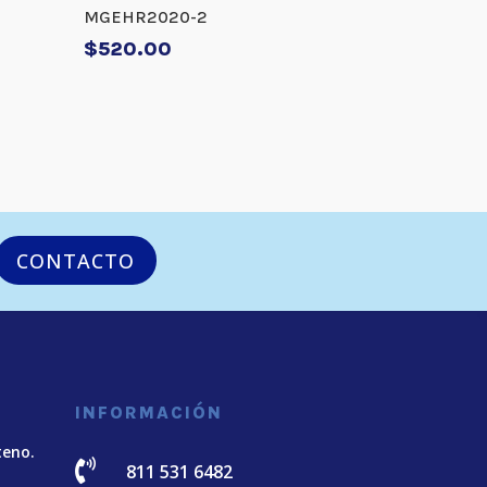
MGEHR2020-2
$
520.00
CONTACTO
INFORMACIÓN
teno.

811 531 6482