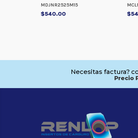
MDJNR2525M15
MCL
$
540.00
$
5
Necesitas factura? co
Precio 